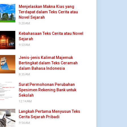
Menjelaskan Makna Kias yang
Terdapat dalam Teks Cerita atau
Novel Sejarah
9:20 AM
Kebahasaan Teks Cerita atau Novel
Sejarah
9:53 AM
Jenis-jenis Kalimat Majemuk
Bertingkat dalam Teks Ceramah
dalam Bahasa Indonesia
8:35 AM
Surat Permohonan Perubahan
Spesimen Rekening Bank untuk
Sekolah
12:14 AM
Langkah Pertama Menyusun Teks
Cerita Sejarah Pribadi
9:54 AM