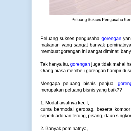
Peluang Sukses Pengusaha Gor
Peluang sukses pengusaha
gorengan
yan
makanan yang sangat banyak peminatnya,
membuat gorengan ini sangat diminati bany
Tak hanya itu,
gorengan
juga tidak mahal h
Orang biasa membeli gorengan hampir di s
Mengapa peluang bisnis penjual
goren
merupakan peluang bisnis yang baik??
1. Modal awalnya kecil,
cuma bermodal gerobag, beserta kompo
seperti adonan terung, pisang, daun singkon
2. Banyak peminatnya,