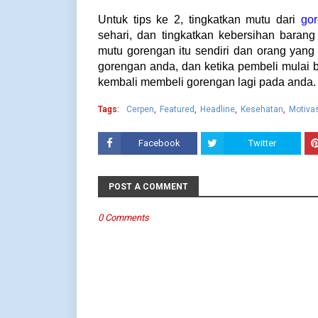
Untuk tips ke 2, tingkatkan mutu dari
go
sehari, dan tingkatkan kebersihan baran
mutu gorengan itu sendiri dan orang yang 
gorengan anda, dan ketika pembeli mulai be
kembali membeli gorengan lagi pada anda.
Tags:
Cerpen
Featured
Headline
Kesehatan
Motiva
Facebook
Twitter
POST A COMMENT
0 Comments