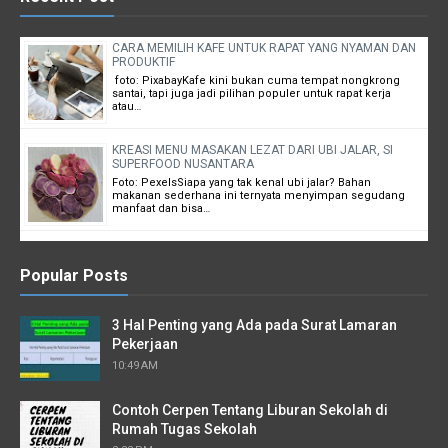
CARA MEMILIH KAFE UNTUK RAPAT YANG NYAMAN DAN
PRODUKTIF
foto: PixabayKafe kini bukan cuma tempat nongkrong
santai, tapi juga jadi pilihan populer untuk rapat kerja
atau…
KREASI MENU MASAKAN LEZAT DARI UBI JALAR, SI
SUPERFOOD NUSANTARA
Foto: PexelsSiapa yang tak kenal ubi jalar? Bahan
makanan sederhana ini ternyata menyimpan segudang
manfaat dan bisa…
Popular Posts
3 Hal Penting yang Ada pada Surat Lamaran
Pekerjaan
10:49 AM
Contoh Cerpen Tentang Liburan Sekolah di
Rumah Tugas Sekolah