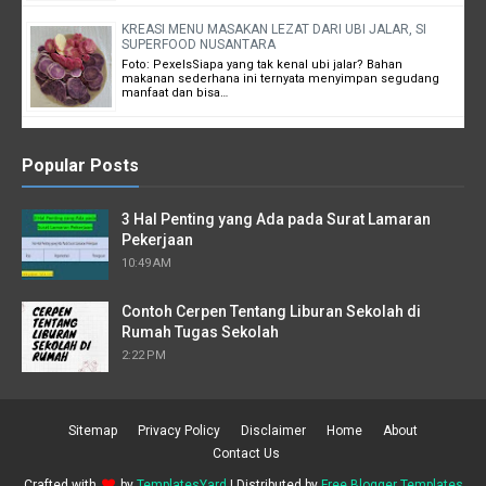
KREASI MENU MASAKAN LEZAT DARI UBI JALAR, SI
SUPERFOOD NUSANTARA
Foto: PexelsSiapa yang tak kenal ubi jalar? Bahan
makanan sederhana ini ternyata menyimpan segudang
manfaat dan bisa…
Popular Posts
3 Hal Penting yang Ada pada Surat Lamaran
Pekerjaan
10:49 AM
Contoh Cerpen Tentang Liburan Sekolah di
Rumah Tugas Sekolah
2:22 PM
Sitemap
Privacy Policy
Disclaimer
Home
About
Contact Us
Crafted with
by
TemplatesYard
| Distributed by
Free Blogger Templates