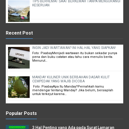
TIPS BERHEMAT SAAT BERKEMAH TANPA MENGURANGI
KESERUAN
Recent Post
INGIN JADI WARTAWAN? INI HAL-HAL YANG SIAPKAN!
Foto: PixabayMenjadi wartawan itu bukan sekadar punya
pena dan buku catatan atau tahu cara menulis berita.
Menurut…
MANDAY KULINER UNIK BERBAHAN DASAR KULIT
CEMPEDAK YANG WAJIB DICOBA
Foto: PixabayApa Itu Manday?Pernahkah kamu
mendengar tentang Manday? Jika belum, bersiaplah
untuk terkejut karena…
Popular Posts
3 Hal Penting yang Ada pada Surat Lamaran