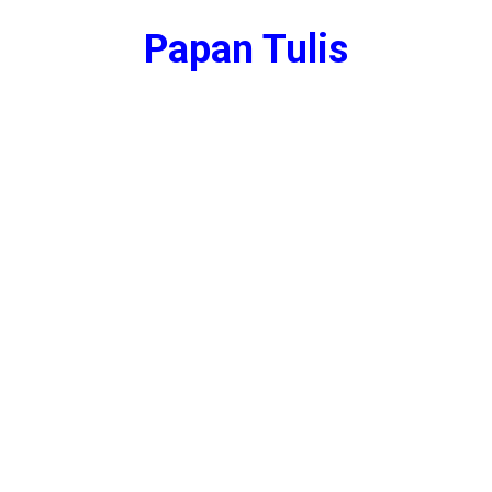
Papan Tulis