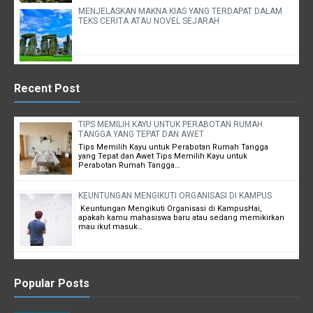
MENJELASKAN MAKNA KIAS YANG TERDAPAT DALAM
TEKS CERITA ATAU NOVEL SEJARAH
Recent Post
TIPS MEMILIH KAYU UNTUK PERABOTAN RUMAH
TANGGA YANG TEPAT DAN AWET
Tips Memilih Kayu untuk Perabotan Rumah Tangga
yang Tepat dan Awet Tips Memilih Kayu untuk
Perabotan Rumah Tangga…
KEUNTUNGAN MENGIKUTI ORGANISASI DI KAMPUS
Keuntungan Mengikuti Organisasi di KampusHai,
apakah kamu mahasiswa baru atau sedang memikirkan
mau ikut masuk…
Popular Posts