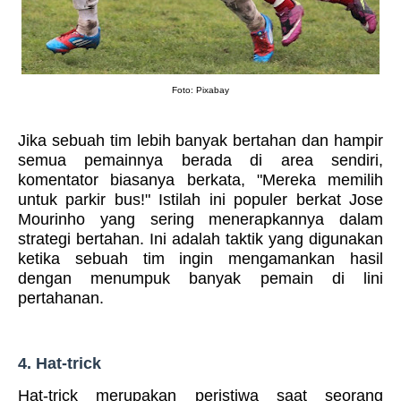
Foto: Pixabay
Jika sebuah tim lebih banyak bertahan dan hampir
semua pemainnya berada di area sendiri,
komentator biasanya berkata, "Mereka memilih
untuk parkir bus!" Istilah ini populer berkat Jose
Mourinho yang sering menerapkannya dalam
strategi bertahan. Ini adalah taktik yang digunakan
ketika sebuah tim ingin mengamankan hasil
dengan menumpuk banyak pemain di lini
pertahanan.
4. Hat-trick
Hat-trick merupakan peristiwa saat seorang