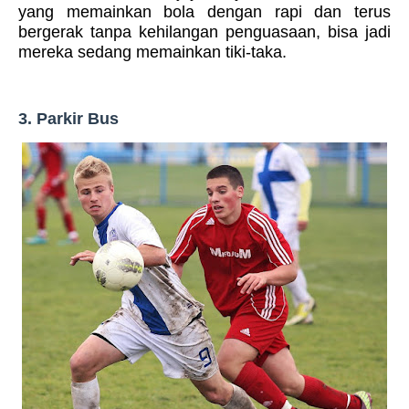
yang memainkan bola dengan rapi dan terus
bergerak tanpa kehilangan penguasaan, bisa jadi
mereka sedang memainkan tiki-taka.
3. Parkir Bus