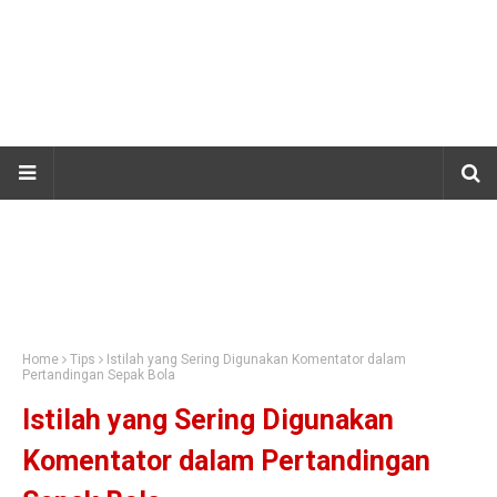
Home
Tips
Istilah yang Sering Digunakan Komentator dalam
Pertandingan Sepak Bola
Istilah yang Sering Digunakan
Komentator dalam Pertandingan