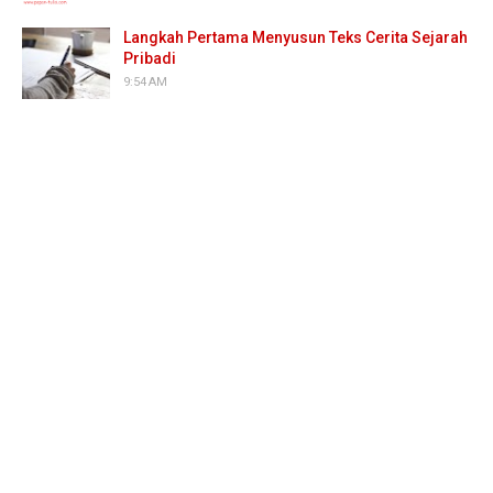
Langkah Pertama Menyusun Teks Cerita Sejarah
Pribadi
9:54 AM