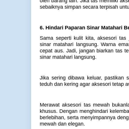
oleh barang lain. Jika tas memiliki aks
sebaiknya simpan secara terpisah untu
6. Hindari Paparan Sinar Matahari B
Sama seperti kulit kita, aksesori tas 
sinar matahari langsung. Warna ema
cepat aus. Jadi, jangan biarkan tas t
sinar matahari langsung.
Jika sering dibawa keluar, pastikan 
teduh dan kering agar aksesori tetap a
Merawat aksesori tas mewah bukanla
khusus. Dengan menghindari kelemba
berlebihan, serta menyimpannya denga
mewah dan elegan.