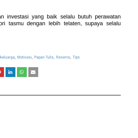
an investasi yang baik selalu butuh perawatan
ori tasmu dengan lebih telaten, supaya selalu
 keluarga
Motivasi
Papan Tulis
Resensi
Tips