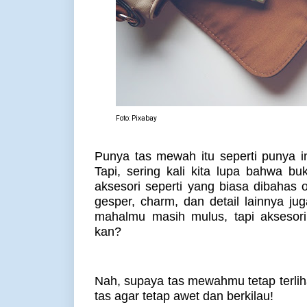
Foto: Pixabay
Punya tas mewah itu seperti punya i
Tapi, sering kali kita lupa bahwa b
aksesori seperti yang biasa dibahas 
gesper, charm, dan detail lainnya ju
mahalmu masih mulus, tapi aksesor
kan?
Nah, supaya tas mewahmu tetap terliha
tas agar tetap awet dan berkilau!