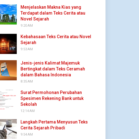
Menjelaskan Makna Kias yang
Terdapat dalam Teks Cerita atau
Novel Sejarah
9:20 AM
Kebahasaan Teks Cerita atau Novel
Sejarah
9:53 AM
Jenis-jenis Kalimat Majemuk
Bertingkat dalam Teks Ceramah
dalam Bahasa Indonesia
8:35 AM
Surat Permohonan Perubahan
Spesimen Rekening Bank untuk
Sekolah
12:14 AM
Langkah Pertama Menyusun Teks
Cerita Sejarah Pribadi
9:54 AM