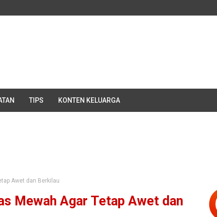
ATAN
TIPS
KONTEN KELUARGA
tap Awet dan Berkilau
Tas Mewah Agar Tetap Awet dan