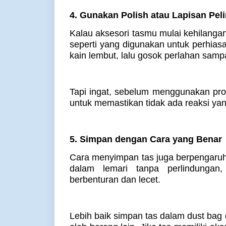
4. Gunakan Polish atau Lapisan Pel
Kalau aksesori tasmu mulai kehilangan
seperti yang digunakan untuk perhias
kain lembut, lalu gosok perlahan sampa
Tapi ingat, sebelum menggunakan produ
untuk memastikan tidak ada reaksi yan
5. Simpan dengan Cara yang Benar
Cara menyimpan tas juga berpengaruh 
dalam lemari tanpa perlindungan
berbenturan dan lecet.
Lebih baik simpan tas dalam dust bag 