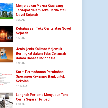
Menjelaskan Makna Kias yang
Terdapat dalam Teks Cerita atau
Novel Sejarah
9:20 AM
Kebahasaan Teks Cerita atau Novel
Sejarah
9:53 AM
Jenis-jenis Kalimat Majemuk
Bertingkat dalam Teks Ceramah
dalam Bahasa Indonesia
8:35 AM
Surat Permohonan Perubahan
Spesimen Rekening Bank untuk
Sekolah
12:14 AM
Langkah Pertama Menyusun Teks
Cerita Sejarah Pribadi
9:54 AM