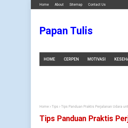
Home
About
Sitemap
Contact Us
Papan Tulis
HOME
CERPEN
MOTIVASI
KESEH
Home
Tips
Tips Panduan Praktis Perjalanan Udara u
Tips Panduan Praktis Per