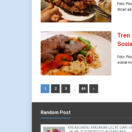
Foto: Pix
dicari a
Tren
Sosia
Foto: Pi
sosial m
...
1
2
3
49
Random Post
KREASI MENU MASAKAN LEZAT DARI U
JALAR, SI SUPERFOOD NUSANTARA