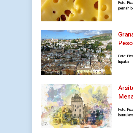
Foto: Pi
pernah b
Grana
Peso
Foto: Pix
lupaka…
Arsit
Mena
Foto: Pi
bentukn