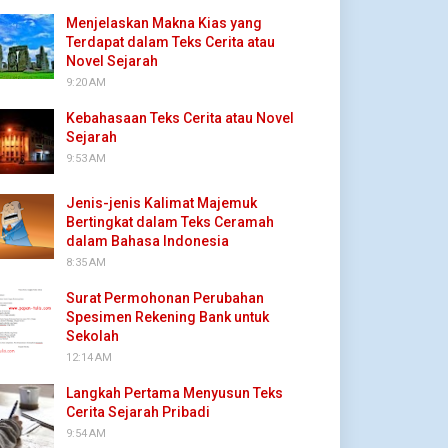
Menjelaskan Makna Kias yang
Terdapat dalam Teks Cerita atau
Novel Sejarah
9:20 AM
Kebahasaan Teks Cerita atau Novel
Sejarah
9:53 AM
Jenis-jenis Kalimat Majemuk
Bertingkat dalam Teks Ceramah
dalam Bahasa Indonesia
8:35 AM
Surat Permohonan Perubahan
Spesimen Rekening Bank untuk
Sekolah
12:14 AM
Langkah Pertama Menyusun Teks
Cerita Sejarah Pribadi
9:54 AM