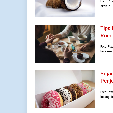
Foto: Pi
akan le…
Tips
Roma
Foto: Pi
bersama
Sejar
Penju
Foto: Pi
lubang d