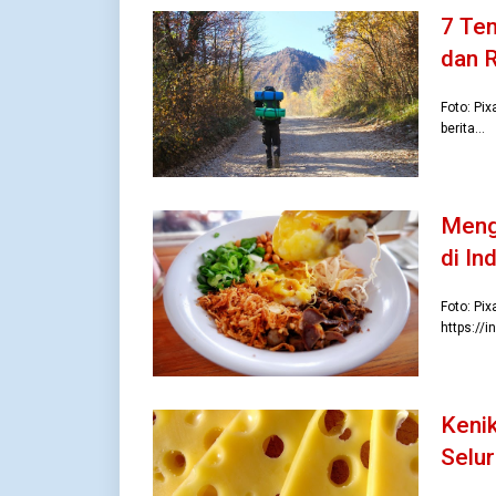
7 Te
dan 
Foto: Pi
berita…
Meng
di In
Foto: Pi
https://i
Kenik
Selur