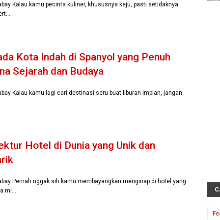
xabay Kalau kamu pecinta kuliner, khususnya keju, pasti setidaknya
ert…
da Kota Indah di Spanyol yang Penuh
na Sejarah dan Budaya
abay Kalau kamu lagi cari destinasi seru buat liburan impian, jangan
ektur Hotel di Dunia yang Unik dan
rik
xabay Pernah nggak sih kamu membayangkan menginap di hotel yang
C
ya mi…
Fe