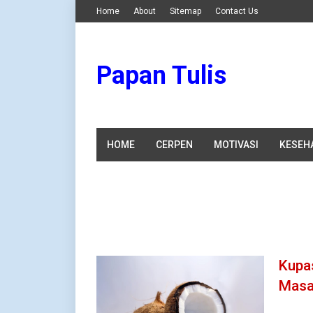
Home
About
Sitemap
Contact Us
Papan Tulis
HOME
CERPEN
MOTIVASI
KESEH
Kupa
Masa