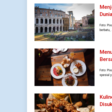
Menje
Duni
Foto: Pi
berbatu,
Menu
Bers
Foto: Pi
spesial 
Kulin
Disu