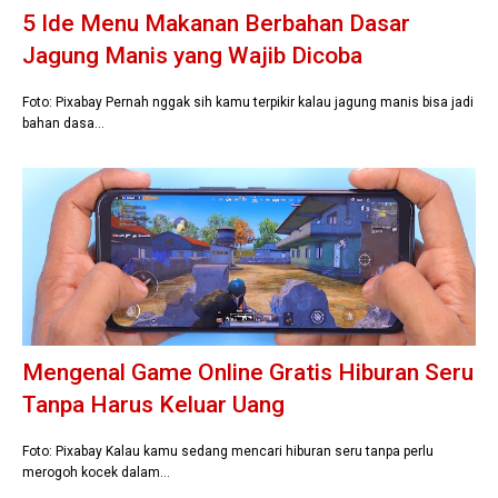
5 Ide Menu Makanan Berbahan Dasar
Jagung Manis yang Wajib Dicoba
Foto: Pixabay Pernah nggak sih kamu terpikir kalau jagung manis bisa jadi
bahan dasa…
Mengenal Game Online Gratis Hiburan Seru
Tanpa Harus Keluar Uang
Foto: Pixabay Kalau kamu sedang mencari hiburan seru tanpa perlu
merogoh kocek dalam…